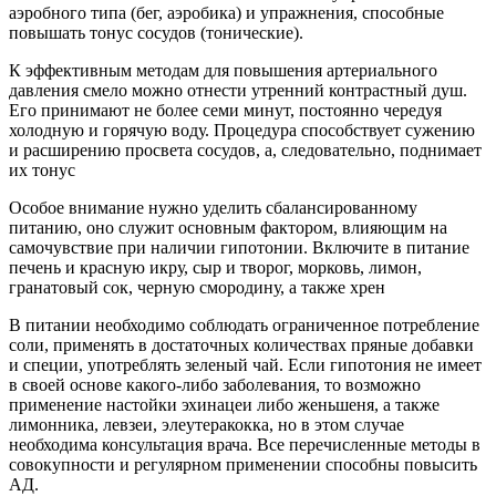
аэробного типа (бег, аэробика) и упражнения, способные
повышать тонус сосудов (тонические).
К эффективным методам для повышения артериального
давления смело можно отнести утренний контрастный душ.
Его принимают не более семи минут, постоянно чередуя
холодную и горячую воду. Процедура способствует сужению
и расширению просвета сосудов, а, следовательно, поднимает
их тонус
Особое внимание нужно уделить сбалансированному
питанию, оно служит основным фактором, влияющим на
самочувствие при наличии гипотонии. Включите в питание
печень и красную икру, сыр и творог, морковь, лимон,
гранатовый сок, черную смородину, а также хрен
В питании необходимо соблюдать ограниченное потребление
соли, применять в достаточных количествах пряные добавки
и специи, употреблять зеленый чай. Если гипотония не имеет
в своей основе какого-либо заболевания, то возможно
применение настойки эхинацеи либо женьшеня, а также
лимонника, левзеи, элеутеракокка, но в этом случае
необходима консультация врача. Все перечисленные методы в
совокупности и регулярном применении способны повысить
АД.