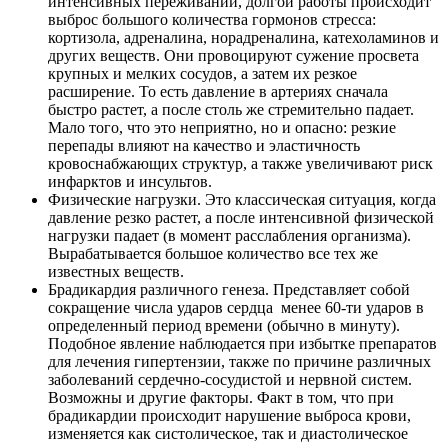
интенсивных переживаний, долгой работы происходит
выброс большого количества гормонов стресса:
кортизола, адреналина, норадреналина, катехоламинов и
других веществ. Они провоцируют сужение просвета
крупных и мелких сосудов, а затем их резкое
расширение. То есть давление в артериях сначала
быстро растет, а после столь же стремительно падает.
Мало того, что это неприятно, но и опасно: резкие
перепады влияют на качество и эластичность
кровоснабжающих структур, а также увеличивают риск
инфарктов и инсультов.
Физические нагрузки. Это классическая ситуация, когда
давление резко растет, а после интенсивной физической
нагрузки падает (в момент расслабления организма).
Вырабатывается большое количество все тех же
известных веществ.
Брадикардия различного генеза. Представляет собой
сокращение числа ударов сердца менее 60-ти ударов в
определенный период времени (обычно в минуту).
Подобное явление наблюдается при избытке препаратов
для лечения гипертензии, также по причине различных
заболеваний сердечно-сосудистой и нервной систем.
Возможны и другие факторы. Факт в том, что при
брадикардии происходит нарушение выброса крови,
изменяется как систолическое, так и диастолическое