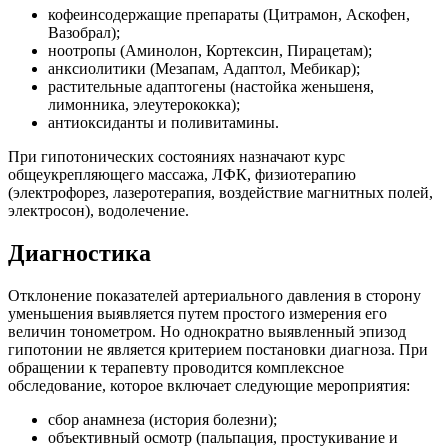
кофеинсодержащие препараты (Цитрамон, Аскофен,
Вазобрал);
ноотропы (Аминолон, Кортексин, Пирацетам);
анксиолитики (Мезапам, Адаптол, Мебикар);
растительные адаптогены (настойка женьшеня,
лимонника, элеутерококка);
антиоксиданты и поливитамины.
При гипотонических состояниях назначают курс
общеукрепляющего массажа, ЛФК, физиотерапию
(электрофорез, лазеротерапия, воздействие магнитных полей,
электросон), водолечение.
Диагностика
Отклонение показателей артериального давления в сторону
уменьшения выявляется путем простого измерения его
величин тонометром. Но однократно выявленный эпизод
гипотонии не является критерием постановки диагноза. При
обращении к терапевту проводится комплексное
обследование, которое включает следующие мероприятия:
сбор анамнеза (история болезни);
объективный осмотр (пальпация, простукивание и