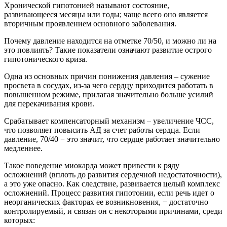
Хронической гипотонией называют состояние,
развивающееся месяцы или годы; чаще всего оно является
вторичным проявлением основного заболевания.
Почему давление находится на отметке 70/50, и можно ли на
это повлиять? Такие показатели означают развитие острого
гипотонического криза.
Одна из основных причин понижения давления – сужение
просвета в сосудах, из-за чего сердцу приходится работать в
повышенном режиме, прилагая значительно больше усилий
для перекачивания крови.
Срабатывает компенсаторный механизм – увеличение ЧСС,
что позволяет повысить АД за счет работы сердца. Если
давление, 70/40 − это значит, что сердце работает значительно
медленнее.
Такое поведение миокарда может привести к ряду
осложнений (вплоть до развития сердечной недостаточности),
а это уже опасно. Как следствие, развивается целый комплекс
осложнений. Процесс развития гипотонии, если речь идет о
неорганических факторах ее возникновения, − достаточно
контролируемый, и связан он с некоторыми причинами, среди
которых: