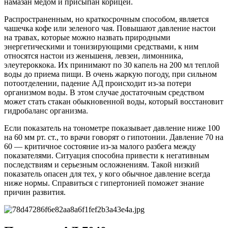
намазан медом и присыпан корицей.
Распространенным, но краткосрочным способом, является
чашечка кофе или зеленого чая. Повышают давление настои
на травах, которые можно назвать природными
энергетическими и тонизирующими средствами, к ним
относятся настои из женьшеня, левзеи, лимонника,
элеутероккока. Их принимают по 30 капель на 200 мл теплой
воды до приема пищи. В очень жаркую погоду, при сильном
потоотделении, падение АД происходит из-за потери
организмом воды. В этом случае достаточным средством
может стать стакан обыкновенной воды, который восстановит
гидробаланс организма.
Если показатель на тонометре показывает давление ниже 100
на 60 мм рт. ст., то врачи говорят о гипотонии. Давление 70 на
60 — критичное состояние из-за малого разбега между
показателями. Ситуация способна привести к негативным
последствиям и серьезным осложнениям. Такой низкий
показатель опасен для тех, у кого обычное давление всегда
ниже нормы. Справиться с гипертонией поможет знание
причин развития.