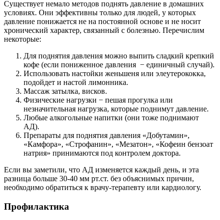
Существует немало методов поднять давление в домашних
условиях. Они эффективны только для людей, у которых
давление понижается не на постоянной основе и не носит
хронический характер, связанный с болезнью. Перечислим
некоторые:
Для поднятия давления можно выпить сладкий крепкий
кофе (если пониженное давления − единичный случай).
Использовать настойки женьшеня или элеутерококка,
подойдет и настой лимонника.
Массаж затылка, висков.
Физические нагрузки − пешая прогулка или
незначительная нагрузка, которые поднимут давление.
Любые алкогольные напитки (они тоже поднимают
АД).
Препараты для поднятия давления «Добутамин»,
«Камфора», «Строфанин», «Мезатон», «Кофеин бензоат
натрия» принимаются под контролем доктора.
Если вы заметили, что АД изменяется каждый день, и эта
разница больше 30-40 мм рт.ст. без объяснимых причин,
необходимо обратиться к врачу-терапевту или кардиологу.
Профилактика