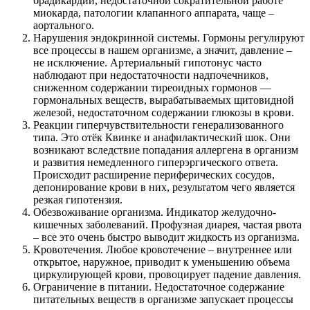
брадикардии, недостаточной сократительной работе
миокарда, патологии клапанного аппарата, чаще –
аортального.
Нарушения эндокринной системы. Гормоны регулируют
все процессы в нашем организме, а значит, давление –
не исключение. Артериальный гипотонус часто
наблюдают при недостаточности надпочечников,
сниженном содержании тиреоидных гормонов —
гормональных веществ, вырабатываемых щитовидной
железой, недостаточном содержании глюкозы в крови.
Реакции гиперчувствительности генерализованного
типа. Это отёк Квинке и анафилактический шок. Они
возникают вследствие попадания аллергена в организм
и развития немедленного гиперэргического ответа.
Происходит расширение периферических сосудов,
депонирование крови в них, результатом чего является
резкая гипотензия.
Обезвоживание организма. Индикатор желудочно-
кишечных заболеваний. Профузная диарея, частая рвота
– все это очень быстро выводит жидкость из организма.
Кровотечения. Любое кровотечение – внутреннее или
открытое, наружное, приводит к уменьшению объема
циркулирующей крови, провоцирует падение давления.
Ограничение в питании. Недостаточное содержание
питательных веществ в организме запускает процессы