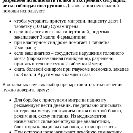
разрешено использовать только в экстренных ситуациях,
четко соблюдая инструкцию.
Для оказания неотложной
помощи используют:
чтобы устранить приступ мигрени, пациенту дают 1
таблетку (100 мг) Сумамигрена;
если цефалгия вызвана гипертонией, под язык
закапывают 3 капли Фармадипина;
при кластерном синдроме помогает 1 таблетка
Имиграна;
если ваш диагноз – сосудистые нарушения головного
мозга (пароксизмальная гемикрания), разрешено
принять в течение суток 2 таблетки Имета;
снять болевой синдром при глаукоме возможно, закапав
по 3 капли Арутимола в каждый глаз.
В остальных случаях выбор препаратов и тактики лечения
нужно доверить врачу:
Для борьбы с приступами мигрени пациенту
рекомендует вести дневник, где детально описывать
интервалы между состоянием покоя и острой болью,
режим дня, схему питания. Из медикаментов
назначаются сильнодействующие анальгетики,
блокаторы кальциевых каналов, антидепрессанты.
При остеохондрозе назначают лечебную гимнастику,