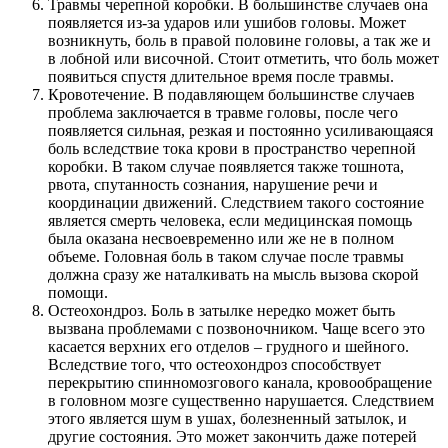
Травмы черепной коробки. В большинстве случаев она
появляется из-за ударов или ушибов головы. Может
возникнуть, боль в правой половине головы, а так же и
в лобной или височной. Стоит отметить, что боль может
появиться спустя длительное время после травмы.
Кровотечение. В подавляющем большинстве случаев
проблема заключается в травме головы, после чего
появляется сильная, резкая и постоянно усиливающаяся
боль вследствие тока крови в пространство черепной
коробки. В таком случае появляется также тошнота,
рвота, спутанность сознания, нарушение речи и
координации движений. Следствием такого состояние
является смерть человека, если медицинская помощь
была оказана несвоевременно или же не в полном
объеме. Головная боль в таком случае после травмы
должна сразу же наталкивать на мысль вызова скорой
помощи.
Остеохондроз. Боль в затылке нередко может быть
вызвана проблемами с позвоночником. Чаще всего это
касается верхних его отделов – грудного и шейного.
Вследствие того, что остеохондроз способствует
перекрытию спинномозгового канала, кровообращение
в головном мозге существенно нарушается. Следствием
этого является шум в ушах, болезненный затылок, и
другие состояния. Это может закончить даже потерей