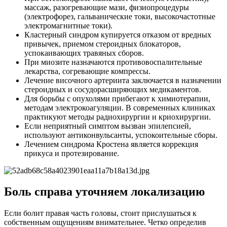
массаж, разогревающие мази, физиопроцедуры
(электрофорез, гальванические токи, высокочастотные
электромагнитные токи).
Кластерный синдром купируется отказом от вредных
привычек, приемом стероидных блокаторов,
успокаивающих травяных сборов.
При миозите назначаются противовоспалительные
лекарства, согревающие компрессы.
Лечение височного артериита заключается в назначении
стероидных и сосудорасширяющих медикаментов.
Для борьбы с опухолями прибегают к химиотерапии,
методам электрокоагуляции. В современных клиниках
практикуют методы радиохирургии и криохирургии.
Если неприятный симптом вызван эпилепсией,
используют антиконвульсанты, успокоительные сборы.
Лечением синдрома Кростена является коррекция
прикуса и протезирование.
Боль справа уточняем локализацию
Если болит правая часть головы, стоит прислушаться к
собственным ощущениям внимательнее. Четко определив