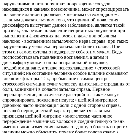
нарушениями в позвоночнике: повреждение сосудов,
находящихся в каналах позвоночника, может спровоцировать
появление данной проблемы; • шейным остеохондрозом:
главным доказательством того, что причиной появления
дискомфорта выступает данное заболевание, является такой
признак, как резкое повышение неприятных ощущений при
выполнении физических нагрузок и даже при обычном
наклоне; • воспалением затылочного нерва справа: при таких
нарушениях у человека первоначально болит голова. При
этом он самостоятельно подвергает себя этим мукам. Ведь
поспособствовать появлению воспаления, а затем и
дискомфорту может сон на неправильной подушке,
неудобном диване, а также переохлаждение; • стрессовой
ситуацией: на состояние человека особое влияние оказывают
внешние факторы. Так, пребывание в самом центре
стрессовой ситуации сулит человеку длительные страдания от
боли, возникшей в области затылка справа. Нервное
перенапряжение, психические расстройства также могут
спровоцировать появление недуга; • шейной мигренью:
довольно часто дислокация боли с одной стороны справа,
носящей периодический характер, является главным
признаком шейной мигрени; • миогелезом: частичное
перерождение мышечных волокон в соединительную ткань —
именно такие изменения вызывают данную болезнь и при их
наличии можно объяснить, почему болит голова сзади; •