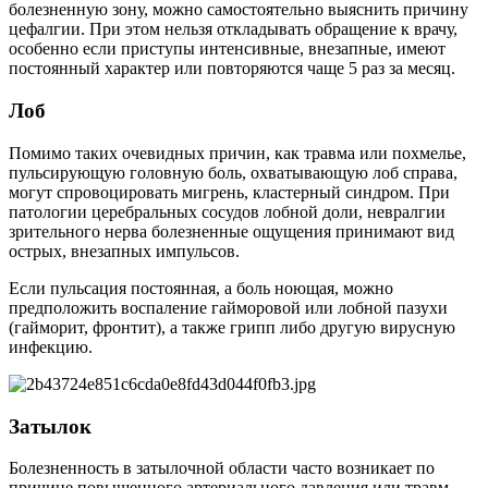
болезненную зону, можно самостоятельно выяснить причину
цефалгии. При этом нельзя откладывать обращение к врачу,
особенно если приступы интенсивные, внезапные, имеют
постоянный характер или повторяются чаще 5 раз за месяц.
Лоб
Помимо таких очевидных причин, как травма или похмелье,
пульсирующую головную боль, охватывающую лоб справа,
могут спровоцировать мигрень, кластерный синдром. При
патологии церебральных сосудов лобной доли, невралгии
зрительного нерва болезненные ощущения принимают вид
острых, внезапных импульсов.
Если пульсация постоянная, а боль ноющая, можно
предположить воспаление гайморовой или лобной пазухи
(гайморит, фронтит), а также грипп либо другую вирусную
инфекцию.
Затылок
Болезненность в затылочной области часто возникает по
причине повышенного артериального давления или травм.