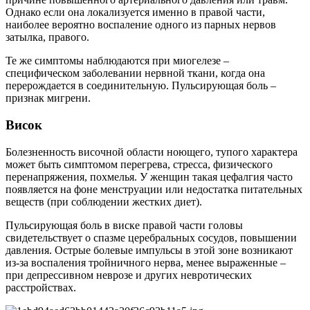
Однако если она локализуется именно в правой части,
наиболее вероятно воспаление одного из парных нервов
затылка, правого.
Те же симптомы наблюдаются при миогелезе –
специфическом заболевании нервной ткани, когда она
перерождается в соединительную. Пульсирующая боль –
признак мигрени.
Висок
Болезненность височной области ноющего, тупого характера
может быть симптомом перегрева, стресса, физического
перенапряжения, похмелья. У женщин такая цефалгия часто
появляется на фоне менструации или недостатка питательных
веществ (при соблюдении жестких диет).
Пульсирующая боль в виске правой части головы
свидетельствует о спазме церебральных сосудов, повышении
давления. Острые болевые импульсы в этой зоне возникают
из-за воспаления тройничного нерва, менее выраженные –
при депрессивном неврозе и других невротических
расстройствах.