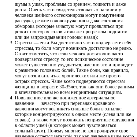
шумы в ушах, проблемы со зрением, тошнота и даже
рвота. Очень часто свидетельствовать о наличии у
человека шейного остеохондроза могут помутнения
рассудка, резкие головокружения и даже состояния
обморока (которые зачастую могут проявляться при
резких повторах головы или же при резком поднятии
или же запрокидывании головы назад);
Стрессы — если Вы достаточно часто подвергаете себя
стрессам, то боли могут возникать достаточно не редко.
Стоит отметить, что если человек достаточно часто
подвергается стрессу, то его психическое состояние
может существенно ухудшаться, именно это и приводит
к развитию головных болей. Такие боли, как правило,
могут возникать из-за хронических или же просто
острых стрессов. Чаще всего подвергаются стрессам
женщины в возрасте 30-35лет, так как они более ранимы
и впечатлительны ко всем неприятным ситуациям.
Повышенное или же пониженное артериальное
давление — зачастую при перепадах кровяного
давления могут возникать сильные боли в затылке,
которые концентрируются в одном месте (слева или же
справа), а также могут возникать неприятные ощущения
в области ушей (в которых может чувствоваться
сильный шум). Почему многие не контролируют свое
давление остается загадкой, так как давление чаще всего