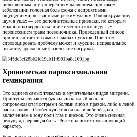
повышенным внутричерепным давлением: при таком
заболевании головная боль схожа с неприятными
ощущениями, вызванными резким ударом. Головокружение,
шум в ушах — это дополнительные признаки, по которым
можно подтвердить наличие именно этого недуга; •
перенесением травм позвоночника. Приведенный список
причин состоит из самых важных пунктов. При этом
спровоцировать проблему может и курение, неправильное
питание, чрезмерные физические нагрузки.
Хроническая пароксизмальная
гемикрания
Это один из самых тяжелых и мучительных видов мигрени.
Приступы случаются буквально каждый день, и
сопровождаются острыми болями либо в правой, либо в левой
части головы. Особенную сильна она в лобной доли, с
включением в зону боли глаз и висков. Это очень сильная,
режущая, сверлящая боль. Реже она носит пульсирующий
характер.
Боль поражает и глазное яблоко, что вызывает его