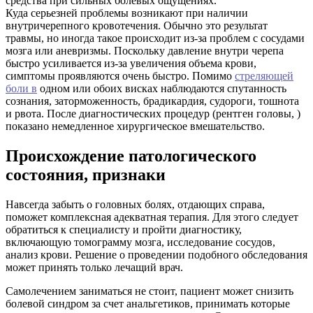
средства при сильных болевых ощущениях.
Куда серьезней проблемы возникают при наличии
внутричерепного кровотечения. Обычно это результат
травмы, но иногда такое происходит из-за проблем с сосудами
мозга или аневризмы. Поскольку давление внутри черепа
быстро усиливается из-за увеличения объема крови,
симптомы проявляются очень быстро. Помимо
стреляющей
боли в
одном или обоих висках наблюдаются спутанность
сознания, заторможенность, брадикардия, судороги, тошнота
и рвота. После диагностических процедур (рентген головы, )
показано немедленное хирургическое вмешательство.
Происхождение патологического
состояния, признаки
Навсегда забыть о головных болях, отдающих справа,
поможет комплексная адекватная терапия. Для этого следует
обратиться к специалисту и пройти диагностику,
включающую томограмму мозга, исследование сосудов,
анализ крови. Решение о проведении подобного обследования
может принять только лечащий врач.
Самолечением заниматься не стоит, пациент может снизить
болевой синдром за счет анальгетиков, принимать которые