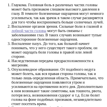
Глаукома. Головная боль в различных частях головы
может быть признаком слишком высокого давления в
глазу. В темноте болезненные ощущения могут немного
усиливаться, так как зрачок в таком случае расширяется
для того чтобы воспринимать больше солнечных лучей.
Воспаление органов зрения. Сильные боли в глазной и
лобной части головы
могут быть связаны с
заболеваниями глаз. В таких случаях возникают тупые
односторонние болезненные ощущения.
Воспаление пазух. До того, как больной начнет
понимать, что у него существует такого проблем, он
может ощущать боли головы в правой или левой
стороне.
Наследственная передача предрасположенности к
мигреням.
Опухолевидное образование. От подобного недуга
может болеть, как вся правая сторона головы, так и
только лишь определенная область. Примечательно, что
болезненные ощущения появляются утром и
усиливаются на протяжении всего дня. Дополнительно
к ним возникают такие симптомы, как тошнота, рвота,
потеря веса, возникновения судорог и т.д. Если болит
голова на фоне подобных признаков, незамедлительно
стоит посетить врача.