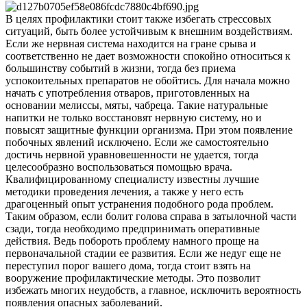
В целях профилактики стоит также избегать стрессовых
ситуаций, быть более устойчивым к внешним воздействиям.
Если же нервная система находится на гране срыва и
соответственно не дает возможности спокойно относиться к
большинству событий в жизни, тогда без приема
успокоительных препаратов не обойтись. Для начала можно
начать с употребления отваров, приготовленных на
основании мелиссы, мяты, чабреца. Такие натуральные
напитки не только восстановят нервную систему, но и
повысят защитные функции организма. При этом появление
побочных явлений исключено. Если же самостоятельно
достичь нервной уравновешенности не удается, тогда
целесообразно воспользоваться помощью врача.
Квалифицированному специалисту известны лучшие
методики проведения лечения, а также у него есть
драгоценный опыт устранения подобного рода проблем.
Таким образом, если болит голова справа в затылочной части
сзади, тогда необходимо предпринимать оперативные
действия. Ведь побороть проблему намного проще на
первоначальной стадии ее развития. Если же недуг еще не
переступил порог вашего дома, тогда стоит взять на
вооружение профилактические методы. Это позволит
избежать многих неудобств, а главное, исключить вероятность
появления опасных заболеваний.