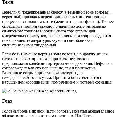
Темя
Цефалгия, локализованная сверху, в теменной зоне головы –
вероятный признак мигрени или опасных инфекционных
процессов в головном мозге (менингита, энцефалита). Точнее
определить причину можно по наличию дополнительных
симптомов: тошнота и боязнь света характерны для
мигренозных приступов, воспаления мозга сопровождаются
повышением температуры, звуко- и светобоязнью,
специфическими синдромами.
Если болит именно верхняя зона головы, но других явных
патологических признаков при этом нет, можно
предположить колебания артериального давления. Цефалгия
сопровождает как его повышение, так и понижение.
Внезапные острые приступы характерны для
геморрагического инсульта. При этом они сочетаются с
нарушением координации, помрачением и потерей сознания.
Глаз
Головная боль в правой части головы, захватывающая глазное
яблоко, возникает по разным причинам. Наиболее