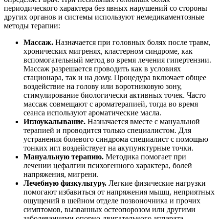
периодического характера без явных нарушений со стороны
других органов и системы используют немедикаментозные
методы терапии:
Массаж.
Назначается при головных болях после травм,
хронических мигренях, кластерном синдроме, как
вспомогательный метод во время лечения гипертензии.
Массаж разрешается проводить как в условиях
стационара, так и на дому. Процедура включает общее
воздействие на голову или воротниковую зону,
стимулирование биологически активных точек. Часто
массаж совмещают с ароматерапией, тогда во время
сеанса используют ароматические масла.
Иглоукалывание.
Назначается вместе с мануальной
терапией и проводится только специалистом. Для
устранения болевого синдрома специалист с помощью
тонких игл воздействует на акупунктурные точки.
Мануальную терапию.
Методика помогает при
лечении цефалгии психогенного характера, болей
напряжения, мигрени.
Лечебную физкультуру.
Легкие физические нагрузки
помогают избавиться от напряжения мышц, неприятных
ощущений в шейном отделе позвоночника и прочих
симптомов, вызванных остеопорозом или другими
заболеваниями опорно-двигательного аппарата.