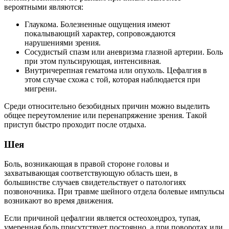
вероятными являются:
Глаукома. Болезненные ощущения имеют
покалывающий характер, сопровождаются
нарушениями зрения.
Сосудистый спазм или аневризма глазной артерии. Боль
при этом пульсирующая, интенсивная.
Внутричерепная гематома или опухоль. Цефалгия в
этом случае схожа с той, которая наблюдается при
мигрени.
Среди относительно безобидных причин можно выделить
общее переутомление или перенапряжение зрения. Такой
приступ быстро проходит после отдыха.
Шея
Боль, возникающая в правой стороне головы и
захватывающая соответствующую область шеи, в
большинстве случаев свидетельствует о патологиях
позвоночника. При травме шейного отдела болевые импульсы
возникают во время движения.
Если причиной цефалгии является остеохондроз, тупая,
умеренная боль присутствует постоянно, а при поворотах или