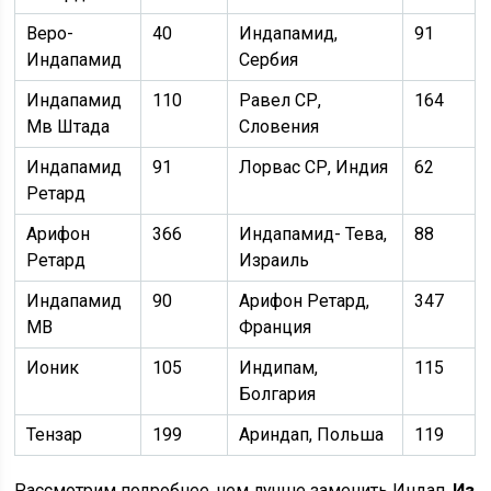
Веро-
40
Индапамид,
91
Индапамид
Сербия
Индапамид
110
Равел СР,
164
Мв Штада
Словения
Индапамид
91
Лорвас СР, Индия
62
Ретард
Арифон
366
Индапамид- Тева,
88
Ретард
Израиль
Индапамид
90
Арифон Ретард,
347
МВ
Франция
Ионик
105
Индипам,
115
Болгария
Тензар
199
Ариндап, Польша
119
Рассмотрим подробнее, чем лучше заменить Индап.
Из