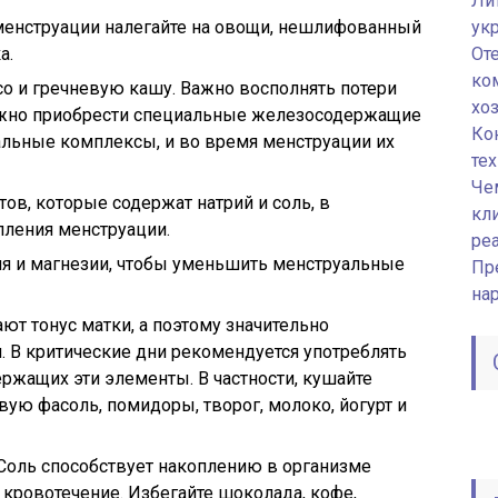
Ли
а менструации налегайте на овощи, нешлифованный
ук
а.
От
ко
ясо и гречневую кашу. Важно восполнять потери
хо
ожно приобрести специальные железосодержащие
Ко
альные комплексы, и во время менструации их
те
Че
тов, которые содержат натрий и соль, в
кл
пления менструации.
ре
ия и магнезии, чтобы уменьшить менструальные
Пр
на
ают тонус матки, а поэтому значительно
 В критические дни рекомендуется употреблять
ржащих эти элементы. В частности, кушайте
вую фасоль, помидоры, творог, молоко, йогурт и
. Соль способствует накоплению в организме
 кровотечение. Избегайте шоколада, кофе,