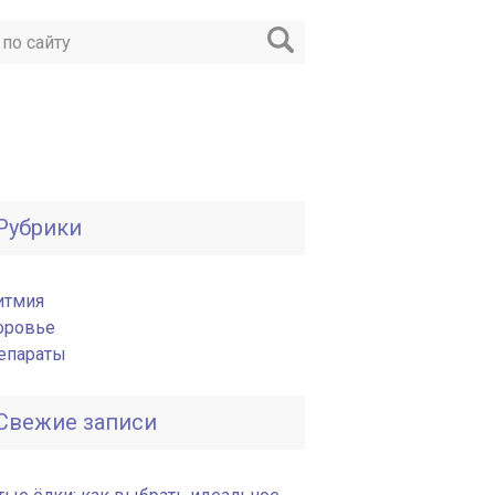
Рубрики
итмия
оровье
епараты
Свежие записи