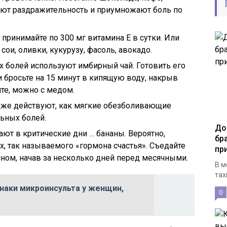
ают раздражительность и приумножают боль по
 принимайте по 300 мг витамина Е в сутки. Или
сои, оливки, кукурузу, фасоль, авокадо.
х болей используют имбирный чай. Готовить его
и бросьте на 15 минут в кипящую воду, накрыв
йте, можно с медом.
кже действуют, как мягкие обезболивающие
ьных болей.
До
т в критические дни … бананы. Вероятно,
бр
х, так называемого «гормона счастья». Съедайте
пр
сном, начав за несколько дней перед месячными.
В м
тах
наки микроинсульта у женщин,
0