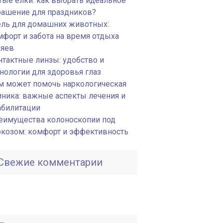
тые ёлки: как выбрать идеальное
рашение для праздников?
ель для домашних животных:
мфорт и забота на время отдыха
зяев
нтактные линзы: удобство и
хнологии для здоровья глаз
м может помочь наркологическая
иника: важные аспекты лечения и
абилитации
еимущества колоноскопии под
ркозом: комфорт и эффективность
Свежие комментарии