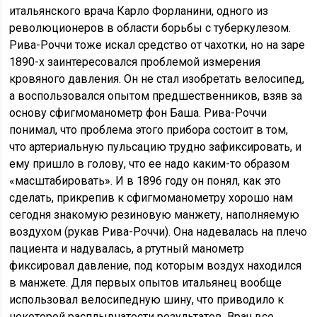
итальянского врача Карло Форланини, одного из
революционеров в области борьбы с туберкулезом.
Рива-Роччи тоже искал средство от чахотки, но на заре
1890-х заинтересовался проблемой измерения
кровяного давления. Он не стал изобретать велосипед,
а воспользовался опытом предшественников, взяв за
основу сфигмоманометр фон Баша. Рива-Роччи
понимал, что проблема этого прибора состоит в том,
что артериальную пульсацию трудно зафиксировать, и
ему пришло в голову, что ее надо каким-то образом
«масштабировать». И в 1896 году он понял, как это
сделать, прикрепив к сфигмоманометру хорошо нам
сегодня знакомую резиновую манжету, наполняемую
воздухом (рукав Рива-Роччи). Она надевалась на плечо
пациента и надувалась, а ртутный манометр
фиксировал давление, под которым воздух находился
в манжете. Для первых опытов итальянец вообще
использовал велосипедную шину, что приводило к
некоторой расплывчатости результатов. Врач все