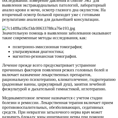
обследований: измерение давления и снятие ЭКГ для
выявления экстракардиальных патологий, лабораторный
анализ крови и мочи, осмотр глазного дна окулистом. На
вторичный осмотр больной приходит уже с готовыми
результатами анализов для дальнейшей консультации.
Значительную помощь в выявлении заболевания оказывают
такие современные методы исследования, как:
позитронно-эмиссионная томография;
ультразвуковая диагностика;
магнитно-резонансная томография.
Лечение прежде всего предусматривает устранение
причинных факторов появления резких головных болей и
включает назначение лекарственных препаратов,
рациональную психотерапию, климатолечение, гидротерапию
(радоновые ванны, циркулярный душ), занятия лечебной
физкультурой и дыхательной гимнастикой, иглотерапию.
Медикаментозное лечение назначается с учетом стадии
болезни и ремиссии. Лекарственная терапия включает прием
противовоспалительных, обезболивающих, седативных
средств. При невралгии затылочного нерва врач может
назначить блокаду зоны иннервации нерва при помощи