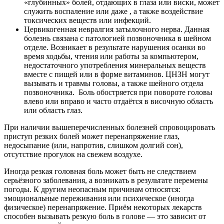
«глубинных» болей, отдающих в глаза или виски, может
служить воспаление или даже , а также воздействие
токсических веществ или инфекций.
Цервикогенная невралгия затылочного нерва. Данная
болезнь связана с патологией позвоночника в шейном
отделе. Возникает в результате нарушения осанки во
время ходьбы, чтения или работы за компьютером,
недостаточного употребления минеральных веществ
вместе с пищей или в форме витаминов. ЦНЗН могут
вызывать и травмы головы, а также шейного отдела
позвоночника. Боль обостряется при повороте головы
влево или вправо и часто отдаётся в височную область
или область глаз.
При наличии вышеперечисленных болезней спровоцировать
приступ резких болей может перенапряжение глаз,
недосыпание (или, напротив, слишком долгий сон),
отсутствие прогулок на свежем воздухе.
Иногда резкая головная боль может быть не следствием
серьёзного заболевания, а возникать в результате перемены
погоды. К другим неопасным причинам относятся:
эмоциональные переживания или психическое (иногда
физическое) перенапряжение. Приём некоторых лекарств
способен вызывать резкую боль в голове — это зависит от