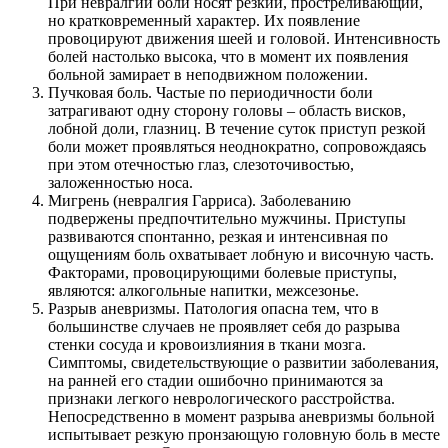
При невралгии боли носят резкий, простреливающий,
но кратковременный характер. Их появление
провоцируют движения шеей и головой. Интенсивность
болей настолько высока, что в момент их появления
больной замирает в неподвижном положении.
Пучковая боль. Частые по периодичности боли
затрагивают одну сторону головы – область висков,
лобной доли, глазниц. В течение суток приступ резкой
боли может проявляться неоднократно, сопровождаясь
при этом отечностью глаз, слезоточивостью,
заложенностью носа.
Мигрень (невралгия Гарриса). Заболеванию
подвержены предпочтительно мужчины. Приступы
развиваются спонтанно, резкая и интенсивная по
ощущениям боль охватывает лобную и височную часть.
Факторами, провоцирующими болевые приступы,
являются: алкогольные напитки, межсезонье.
Разрыв аневризмы. Патология опасна тем, что в
большинстве случаев не проявляет себя до разрыва
стенки сосуда и кровоизлияния в ткани мозга.
Симптомы, свидетельствующие о развитии заболевания,
на ранней его стадии ошибочно принимаются за
признаки легкого неврологического расстройства.
Непосредственно в момент разрыва аневризмы больной
испытывает резкую пронзающую головную боль в месте