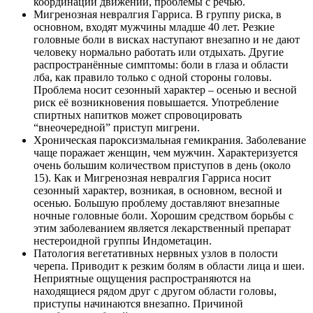
координации движений, проблемы с речью.
Мигренозная невралгия Гарриса. В группу риска, в
основном, входят мужчины младше 40 лет. Резкие
головные боли в висках наступают внезапно и не дают
человеку нормально работать или отдыхать. Другие
распространённые симптомы: боли в глаза и области
лба, как правило только с одной стороны головы.
Проблема носит сезонный характер – осенью и весной
риск её возникновения повышается. Употребление
спиртных напитков может спровоцировать
“внеочередной” приступ мигрени.
Хроническая пароксизмальная гемикрания. Заболевание
чаще поражает женщин, чем мужчин. Характеризуется
очень большим количеством приступов в день (около
15). Как и Мигренозная невралгия Гарриса носит
сезонный характер, возникая, в основном, весной и
осенью. Большую проблему доставляют внезапные
ночные головные боли. Хорошим средством борьбы с
этим заболеванием является лекарственный препарат
нестероидной группы Индометацин.
Патология вегетативных нервных узлов в полости
черепа. Приводит к резким болям в области лица и шеи.
Неприятные ощущения распространяются на
находящиеся рядом друг с другом области головы,
приступы начинаются внезапно. Причиной