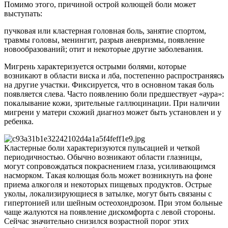
Помимо этого, причиной острой колющей боли может
выступать:
пучковая или кластерная головная боль, занятие спортом,
травмы головы, менингит, разрыв аневризмы, появление
новообразований; отит и некоторые другие заболевания.
Мигрень характеризуется острыми болями, которые
возникают в области виска и лба, постепенно распространяясь
на другие участки. Фиксируется, что в основном такая боль
появляется слева. Часто появлению боли предшествует «аура»:
покалывание кожи, зрительные галлюцинации. При наличии
мигрени у матери схожий диагноз может быть установлен и у
ребенка.
Кластерные боли характеризуются пульсацией и четкой
периодичностью. Обычно возникают области глазницы,
могут сопровождаться покраснением глаза, усиливающимся
насморком. Такая колющая боль может возникнуть на фоне
приема алкоголя и некоторых пищевых продуктов. Острые
уколы, локализирующиеся в затылке, могут быть связаны с
гипертонией или шейным остеохондрозом. При этом больные
чаще жалуются на появление дискомфорта с левой стороны.
Сейчас значительно снизился возрастной порог этих