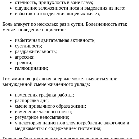
отечность, припухлость в зоне глаза;
ощущение заложенности носа и выделения из него;
избыток потоотделения лицевых желез;
Боль атакует по несколько раз в сутки. Болезненность атак
меняет поведение пациентов:
избыточная двигательная активность;
суетливость;
раздражительность;
агрессия;
тревога;
галлюцинации;
Гистаминная цефалгия впервые может выявиться при
вынужденной смене жизненного уклада:
изменения графика работы;
распорядка дня;
смене привычного образа жизни;
изменение часового пояса;
регулярное недосыпание;
у некоторых пациентов злоупотребление алкоголем и
медикаменты с содержанием гистамина;
Головная боль купируется приемом современного препарата