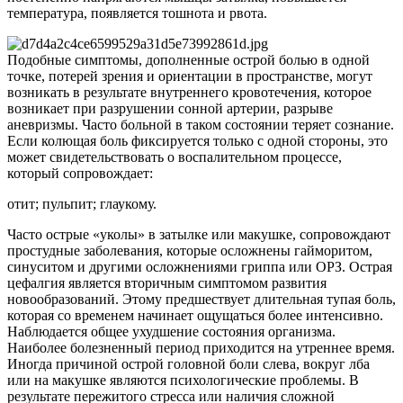
температура, появляется тошнота и рвота.
Подобные симптомы, дополненные острой болью в одной
точке, потерей зрения и ориентации в пространстве, могут
возникать в результате внутреннего кровотечения, которое
возникает при разрушении сонной артерии, разрыве
аневризмы. Часто больной в таком состоянии теряет сознание.
Если колющая боль фиксируется только с одной стороны, это
может свидетельствовать о воспалительном процессе,
который сопровождает:
отит; пульпит; глаукому.
Часто острые «уколы» в затылке или макушке, сопровождают
простудные заболевания, которые осложнены гайморитом,
синуситом и другими осложнениями гриппа или ОРЗ. Острая
цефалгия является вторичным симптомом развития
новообразований. Этому предшествует длительная тупая боль,
которая со временем начинает ощущаться более интенсивно.
Наблюдается общее ухудшение состояния организма.
Наиболее болезненный период приходится на утреннее время.
Иногда причиной острой головной боли слева, вокруг лба
или на макушке являются психологические проблемы. В
результате пережитого стресса или наличия сложной