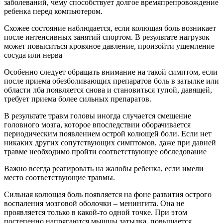
заболеваний, чему способствует долгое времяпрепровождение
ребенка перед компьютером.
Схожее состояние наблюдается, если колющая боль возникает
после интенсивных занятий спортом. В результате нагрузок
может повыситься кровяное давление, произойти ущемление
сосуда или нерва
Особенно следует обращать внимание на такой симптом, если
после приема обезболивающих препаратов боль в затылке или
области лба появляется снова и становиться тупой, давящей,
требует приема более сильных препаратов.
В результате травм головы иногда случается смещение
головного мозга, которое впоследствии оборачивается
периодическим появлением острой колющей боли. Если нет
никаких других сопутствующих симптомов, даже при давней
травме необходимо пройти соответствующее обследование
Важно всегда реагировать на жалобы ребенка, если имели
место соответствующие травмы.
Сильная колющая боль появляется на фоне развития острого
воспаления мозговой оболочки – менингита. Она не
проявляется только в какой-то одной точке. При этом
постепенно напрягаются мышцы затылка, повышается