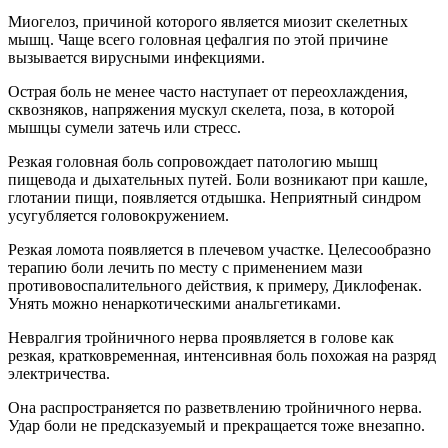
Миогелоз, причиной которого является миозит скелетных
мышц. Чаще всего головная цефалгия по этой причине
вызывается вирусными инфекциями.
Острая боль не менее часто наступает от переохлаждения,
сквозняков, напряжения мускул скелета, поза, в которой
мышцы сумели затечь или стресс.
Резкая головная боль сопровождает патологию мышц
пищевода и дыхательных путей. Боли возникают при кашле,
глотании пищи, появляется отдышка. Неприятный синдром
усугубляется головокружением.
Резкая ломота появляется в плечевом участке. Целесообразно
терапию боли лечить по месту с применением мази
противовоспалительного действия, к примеру, Диклофенак.
Унять можно ненаркотическими анальгетиками.
Невралгия тройничного нерва проявляется в голове как
резкая, кратковременная, интенсивная боль похожая на разряд
электричества.
Она распространяется по разветвлению тройничного нерва.
Удар боли не предсказуемый и прекращается тоже внезапно.