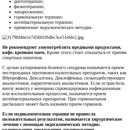
диетотерапию;
физиотерапию;
лапароскопию;
гормональную терапию;
антибактериальную терапию;
применение эндоскопических методик.
Не рекомендуют злоупотреблять вредными продуктами,
кофе, крепким чаем.
Кроме этого стоит отказаться от приема
спиртных напитков.
С целью купирования болевого синдрома назначается прием
нестероидных противовоспалительных препаратов, таких как
Ибупрофена, Дексалгина, Диклофенака, сильнодействующих
анальгетиков, наркотических анальгетиков. Если острая боль
внизу живота у женщины спровоцирована инфекционным
или воспалительным процессом, назначается прием
антибактериальных препаратов. При гормональном
дисбалансе может быть назначен прием гормонов.
Если медикаментозная терапия не принесла
положительных результатов, назначается хирургическое
лечение с помощью эндоскопических методик:
колоноскопии, цистоскопии, гистероскопии.