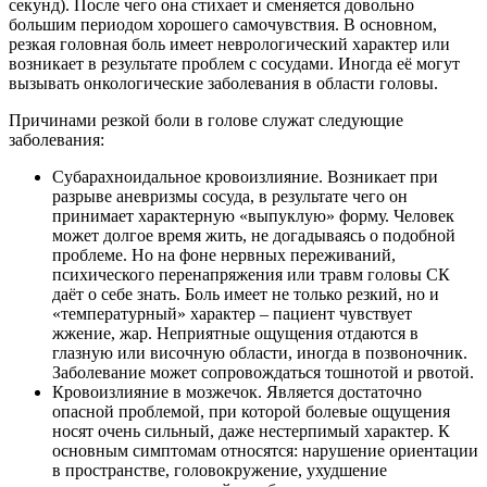
секунд). После чего она стихает и сменяется довольно
большим периодом хорошего самочувствия. В основном,
резкая головная боль имеет неврологический характер или
возникает в результате проблем с сосудами. Иногда её могут
вызывать онкологические заболевания в области головы.
Причинами резкой боли в голове служат следующие
заболевания:
Субарахноидальное кровоизлияние. Возникает при
разрыве аневризмы сосуда, в результате чего он
принимает характерную «выпуклую» форму. Человек
может долгое время жить, не догадываясь о подобной
проблеме. Но на фоне нервных переживаний,
психического перенапряжения или травм головы СК
даёт о себе знать. Боль имеет не только резкий, но и
«температурный» характер – пациент чувствует
жжение, жар. Неприятные ощущения отдаются в
глазную или височную области, иногда в позвоночник.
Заболевание может сопровождаться тошнотой и рвотой.
Кровоизлияние в мозжечок. Является достаточно
опасной проблемой, при которой болевые ощущения
носят очень сильный, даже нестерпимый характер. К
основным симптомам относятся: нарушение ориентации
в пространстве, головокружение, ухудшение