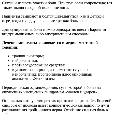
Скулы и челюсть участки боли. Приступ боли сопровождается
тиком мышц на одной половине лица.
Пациенты замирают и боятся шевельнуться, как в детской
игре, когда их вдруг накрывает резкая боль в голове.
Для купирования боли можно однократно ввести Баралгин
внутримышечным либо внутривенным способом.
Лечение миогелоза заключается в медикаментозной
терапии:
транквилизаторы;
нейролептики;
противосудорожные средства;
в условиях стационара применяются уколы
нейролептика Дроперидола плюс опиоидный
анальгетик Фентанилом.
Периодическая офтальмодиния, суть, которой в болевых
ощущениях именуемых синдромом «уколов и ударов».
Они вызывают чувство резких проколов «льдинкой». Болевой
синдром от прокола имеет конкретную локализацию по пути
расположения тройничного нерва. Особенно сильная боль в