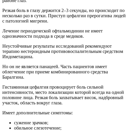
районе глаз.
Резкая боль в глазу держится 2–3 секунды, но происходит по
несколько раз в сутки. Приступ цефалгии прерогатива людей
с патологией мигрени.
Лечение периодической офтальмодинии не имеет
однозначности подхода в среде медиков.
Неустойчивые результаты исследований рекомендуют
терапию нестероидным противовоспалительным средством
Индометацина.
Но он не является панацеей. Часть пациентов имеет
облегчение при приеме комбинированного средства
Баралгина.
Гистаминная цефалгия провоцирует боль сильной
интенсивности, место локализации которой всегда на одной
половине лица. Резкая боль захватывает висок, надбровный
участок, область вокруг глаза.
Имеет дополнительные симптомы:
сужение зрачков;
обильное слезотечение;