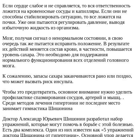
Если сердце слабое и не справляется, то вся ответственность
ложится на кровеносные сосуды и капилляры. Если они не
способны стабилизировать ситуацию, то все ложится на
почки. Уже они пытаются регулировать давление, выводя
избыточную жидкость из организма.
Мозг, получая сигнал о ненормальном состоянии, в свою
очередь так же пытается исправить положение. В результате
их действий меняется состав крови, в частности, повышается
уровень сахара. Это необходимо для поддержания
нормального функционирования всех отделений головного
мозга.
К сожалению, запасы сахара заканчиваются рано или поздно,
что может вызвать риск инсульта.
Чтобы это предотвратить, основное внимание нужно уделить
профилактике спазмирования сосудов, артерий и мышц. .
Среди методов лечения гипертонии не последнее место
занимает гимнастика Шишонина
Доктор Александр Юрьевич Шишонин разработал набор
упражнений, которые могут помочь в борьбе с этой болезнью.
Есть два комплекса. Один из них известен как «5 упражнений
доктора Шишонина от гипертонии». Основной упор делается