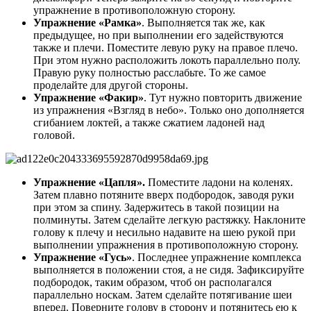
упражнение в противоположную сторону.
Упражнение «Рамка»
. Выполняется так же, как
предыдущее, но при выполнении его задействуются
также и плечи. Поместите левую руку на правое плечо.
При этом нужно расположить локоть параллельно полу.
Правую руку полностью расслабьте. То же самое
проделайте для другой стороны.
Упражнение «Факир»
. Тут нужно повторить движение
из упражнения «Взгляд в небо». Только оно дополняется
сгибанием локтей, а также сжатием ладоней над
головой.
Упражнение «Цапля».
Поместите ладони на коленях.
Затем плавно потяните вверх подбородок, заводя руки
при этом за спину. Задержитесь в такой позиции на
полминуты. Затем сделайте легкую растяжку. Наклоните
голову к плечу и несильно надавите на шею рукой при
выполнении упражнения в противоположную сторону.
Упражнение «Гусь»
. Последнее упражнение комплекса
выполняется в положении стоя, а не сидя. Зафиксируйте
подбородок, таким образом, чтоб он располагался
параллельно носкам. Затем сделайте потягивание шеи
вперед. Поверните голову в сторону и потянитесь ею к