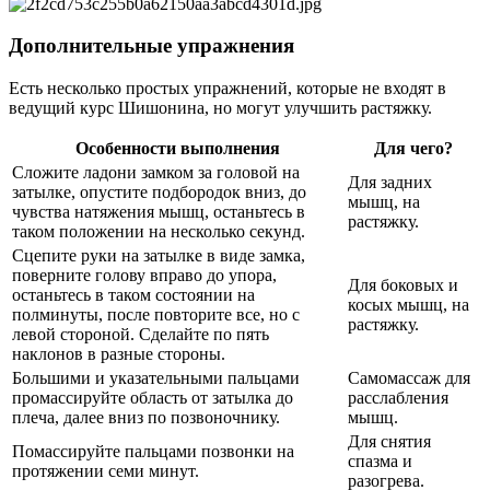
Дополнительные упражнения
Есть несколько простых упражнений, которые не входят в
ведущий курс Шишонина, но могут улучшить растяжку.
Особенности выполнения
Для чего?
Сложите ладони замком за головой на
Для задних
затылке, опустите подбородок вниз, до
мышц, на
чувства натяжения мышц, останьтесь в
растяжку.
таком положении на несколько секунд.
Сцепите руки на затылке в виде замка,
поверните голову вправо до упора,
Для боковых и
останьтесь в таком состоянии на
косых мышц, на
полминуты, после повторите все, но с
растяжку.
левой стороной. Сделайте по пять
наклонов в разные стороны.
Большими и указательными пальцами
Самомассаж для
промассируйте область от затылка до
расслабления
плеча, далее вниз по позвоночнику.
мышц.
Для снятия
Помассируйте пальцами позвонки на
спазма и
протяжении семи минут.
разогрева.