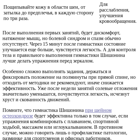
Для
Пощипывайте кожу в области шеи, от
расслабления,
затылка до предплечья, в каждую сторону
улучшения
по три раза.
кровообращения.
После выполнения первых занятий, будет дискомфорт,
натяжение мышц, но болевой синдром и спазм обычно
отсутствует. Через 15 минут после гимнастики состояние
улучшается еще больше, чувствуется легкость. А для контроля
тела и правильного выполнения гимнастики Шишонина
лучше делать упражнения перед зеркалом.
Особенно сложно выполнять задания, держаться и
фиксировать положение на полминуты при прямой спине, но
отходить от методики не рекомендуют, иначе снижается
эффективность. Уже после недели занятий солевые отложения
значительно уменьшатся, почувствуется легкость, исчезнут
хруст и скованность движений.
Помните, что гимнастика Шишонина
при шейном
остеохондрозе
будет эффективна только в том случае, если
упражнения комбинировать с плаванием, спортивной
ходьбой, массажем или иглоукалыванием. В противном
случае, можно говорить лишь о профилактике патологии,
разминке для спортсменов и офисных работников.