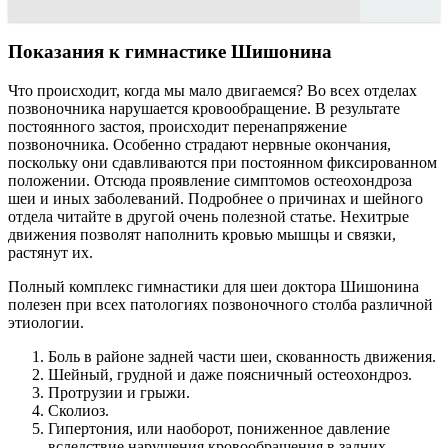
Показания к гимнастике Шишонина
Что происходит, когда мы мало двигаемся? Во всех отделах
позвоночника нарушается кровообращение. В результате
постоянного застоя, происходит перенапряжение
позвоночника. Особенно страдают нервные окончания,
поскольку они сдавливаются при постоянном фиксированном
положении. Отсюда проявление симптомов остеохондроза
шеи и иных заболеваний. Подробнее о причинах и шейного
отдела читайте в другой очень полезной статье. Нехитрые
движения позволят наполнить кровью мышцы и связки,
растянут их.
Полный комплекс гимнастики для шеи доктора Шишонина
полезен при всех патологиях позвоночного столба различной
этиологии.
Боль в районе задней части шеи, скованность движения.
Шейный, грудной и даже поясничный остеохондроз.
Протрузии и грыжи.
Сколиоз.
Гипертония, или наоборот, пониженное давление
вследствие нарушения кровообращения в задних