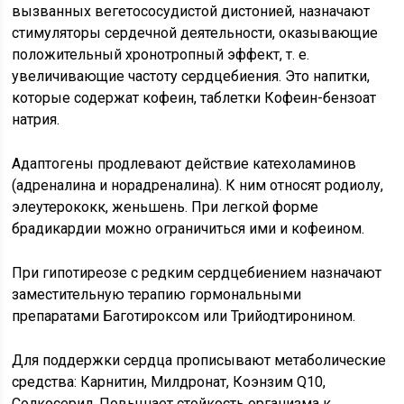
вызванных вегетососудистой дистонией, назначают
стимуляторы сердечной деятельности, оказывающие
положительный хронотропный эффект, т. е.
увеличивающие частоту сердцебиения. Это напитки,
которые содержат кофеин, таблетки Кофеин-бензоат
натрия.
Адаптогены продлевают действие катехоламинов
(адреналина и норадреналина). К ним относят родиолу,
элеутерококк, женьшень. При легкой форме
брадикардии можно ограничиться ими и кофеином.
При гипотиреозе с редким сердцебиением назначают
заместительную терапию гормональными
препаратами Баготироксом или Трийодтиронином.
Для поддержки сердца прописывают метаболические
средства: Карнитин, Милдронат, Коэнзим Q10,
Солкосерил. Повышает стойкость организма к