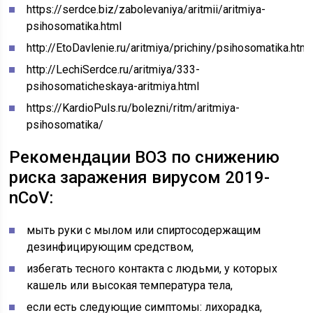
https://serdce.biz/zabolevaniya/aritmii/aritmiya-
psihosomatika.html
http://EtoDavlenie.ru/aritmiya/prichiny/psihosomatika.html
http://LechiSerdce.ru/aritmiya/333-
psihosomaticheskaya-aritmiya.html
https://KardioPuls.ru/bolezni/ritm/aritmiya-
psihosomatika/
Рекомендации ВОЗ по снижению
риска заражения вирусом 2019-
nCoV:
мыть руки с мылом или спиртосодержащим
дезинфицирующим средством,
избегать тесного контакта с людьми, у которых
кашель или высокая температура тела,
если есть следующие симптомы: лихорадка,