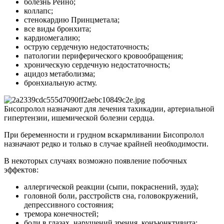
болезнь Рейно;
коллапс;
стенокардию Принцметала;
все виды бронхита;
кардиомегалию;
острую сердечную недостаточность;
патологии периферического кровообращения;
хроническую сердечную недостаточность;
ацидоз метаболизма;
бронхиальную астму.
Бисопролол назначают для лечения тахикадии, артериальной
гипертензии, ишемической болезни сердца.
При беременности и грудном вскармливании Бисопролол
назначают редко и только в случае крайней необходимости.
В некоторых случаях возможно появление побочных
эффектов:
аллергической реакции (сыпи, покраснений, зуда);
головной боли, расстройств сна, головокружений,
депрессивного состояния;
тремора конечностей;
боли в глазах, нарушений зрения, конъюнктивита;