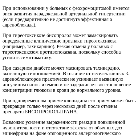
При использовании у больных с феохромоцитомой имеется
риск развития парадоксальной артериальной гипертензии
(если предварительно не достигнута эффективная α-
адреноблокада).
При тиреотоксикозе бисопролол может замаскировать
определенные клинические признаки тиреотоксикоза
(например, тахикардию). Резкая отмена у больных с
тиреотоксикозом противопоказана, поскольку способна
усилить симптоматику.
При сахарном диабете может маскировать тахикардию,
вызванную гипогликемией. В отличие от неселективных β-
адреноблокаторов практически не усиливает вызванную
инсулином гипогликемию и не задерживает восстановление
концентрации глюкозы в крови до нормального уровня.
При одновременном приеме клонидина его прием может быть
прекращен только через несколько дней после отмены
препарата БИСОПРОЛОЛ-ПРАНА.
Возможно усиление выраженности реакции повышенной
чувствительности и отсутствие эффекта от обычных доз
эпинефрина на фоне отягощенного аллергологического