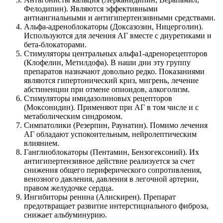
Фелодипин). Являются эффективными
антиангиальными и антигипертензивными средствами.
Альфа-адреноблокаторы (Доксазозин, Ницерголин).
Используются для лечения АГ вместе с диуретиками и
бета-блокаторами.
Стимуляторы центральных альфа1-адренорецепторов
(Клофелин, Метилдофа). В наши дни эту группу
препаратов назначают довольно редко. Показаниями
являются гипертонический криз, мигрень, лечение
абстиненции при отмене опиоидов, алкоголизм.
Стимуляторы имидазолиновых рецепторов
(Моксонидин). Применяют при АГ в том числе и с
метаболическим синдромом.
Симпатолики (Резерпин, Раунатин). Помимо лечения
АГ обладают успокоительным, нейролептическим
влиянием.
Ганглиоблокаторы (Пентамин, Бензогексоний). Их
антигипертензивное действие реализуется за счет
снижения общего периферического сопротивления,
венозного давления, давления в легочной артерии,
правом желудочке сердца.
Ингибиторы ренина (Алискирен). Препарат
предотвращает развитие интерстициального фиброза,
снижает альбуминурию.