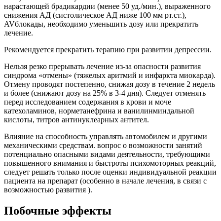
нарастающей брадикардии (менее 50 уд./мин.), выраженного
снижения АД (систолическое АД ниже 100 мм рт.ст.),
AVблокады, необходимо уменьшить дозу или прекратить
лечение.
Рекомендуется прекратить терапию при развитии депрессии.
Нельзя резко прерывать лечение из-за опасности развития
синдрома «отмены» (тяжелых аритмий и инфаркта миокарда).
Отмену проводят постепенно, снижая дозу в течение 2 недель
и более (снижают дозу на 25% в 3-4 дня). Следует отменять
перед исследованием содержания в крови и моче
катехоламинов, норметанефрина и ванилинминдальной
кислоты, титров антинуклеарных антител.
Влияние на способность управлять автомобилем и другими
механическими средствам. вопрос о возможности занятий
потенциально опасными видами деятельности, требующими
повышенного внимания и быстроты психомоторных реакций,
следует решать только после оценки индивидуальной реакции
пациента на препарат (особенно в начале лечения, в связи с
возможностью развития ).
Побочные эффекты