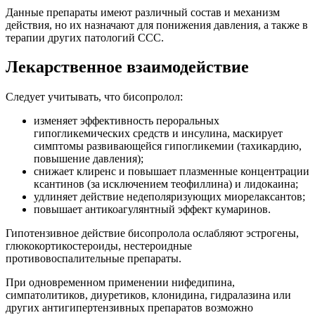
Данные препараты имеют различный состав и механизм
действия, но их назначают для понижения давления, а также в
терапии других патологий ССС.
Лекарственное взаимодействие
Следует учитывать, что бисопролол:
изменяет эффективность пероральных
гипогликемических средств и инсулина, маскирует
симптомы развивающейся гипогликемии (тахикардию,
повышение давления);
снижает клиренс и повышает плазменные концентрации
ксантинов (за исключением теофиллина) и лидокаина;
удлиняет действие недеполяризующих миорелаксантов;
повышает антикоагулянтный эффект кумаринов.
Гипотензивное действие бисопролола ослабляют эстрогены,
глюкокортикостероиды, нестероидные
противовоспалительные препараты.
При одновременном применении нифедипина,
симпатолитиков, диуретиков, клонидина, гидралазина или
других антигипертензивных препаратов возможно