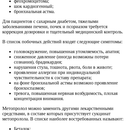
феохромоцитома;
шок кардиогенный;
бронхиальная астма.
Для пациентов с сахарным диабетом, тяжелыми
заболеваниями печени, почек и псориазом требуется
коррекция дозировки и тщательный медицинский контроль.
В список побочных действий входят следующие симптомы:
головокружение, повышенная утомляемость, апатия;
сниженное давление (иногда возможны потери
сознания), брадикардия;
нарушения стула, тошнота, рвота, боли в животе;
проявление аллергии при индивидуальной
чувствительности к составу препарата;
на фоне бронхиальной астмы возможно проявление
бронхоспазмов;
тревога, повышенная нервная возбудимость, плохая
концентрация внимания.
Метопролол можно заменить другими лекарственными
средствами, в составе которых присутствует сукцинат
метопролола. В списке наиболее востребованных называют:
Беталок;