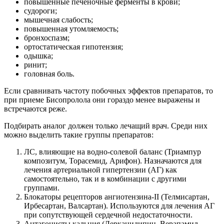
повышенные печеночные ферменты в крови;
судороги;
мышечная слабость;
повышенная утомляемость;
бронхоспазм;
ортостатическая гипотензия;
одышка;
ринит;
головная боль.
Если сравнивать частоту побочных эффектов препаратов, то
при приеме Бисопролола они гораздо менее выражены и
встречаются реже.
Подбирать аналог должен только лечащий врач. Среди них
можно выделить такие группы препаратов:
ЛС, влияющие на водно-солевой баланс (Триампур
композитум, Торасемид, Арифон). Назначаются для
лечения артериальной гипертензии (АГ) как
самостоятельно, так и в комбинации с другими
группами.
Блокаторы рецепторов ангиотензина-II (Телмисартан,
Ирбесартан, Валсартан). Используются для лечения АГ
при сопутствующей сердечной недостаточности.
Антагонисты кальция (Лерканидипин, Верапамил,