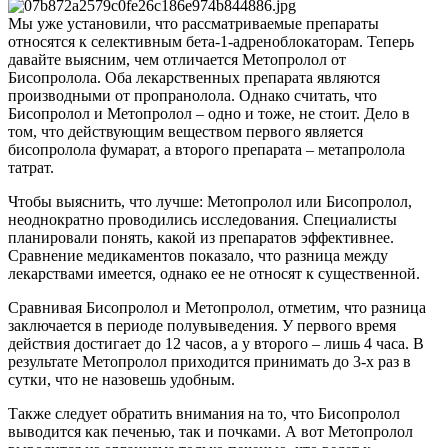
Мы уже установили, что рассматриваемые препараты
относятся к селективным бета-1-адреноблокаторам. Теперь
давайте выясним, чем отличается Метопролол от
Бисопролола. Оба лекарственных препарата являются
производными от пропранолола. Однако считать, что
Бисопролол и Метопролол – одно и тоже, не стоит. Дело в
том, что действующим веществом первого является
бисопролола фумарат, а второго препарата – метапролола
татрат.
Чтобы выяснить, что лучше: Метопролол или Бисопролол,
неоднократно проводились исследования. Специалисты
планировали понять, какой из препаратов эффективнее.
Сравнение медикаментов показало, что разница между
лекарствами имеется, однако ее не относят к существенной.
Сравнивая Бисопролол и Метопролол, отметим, что разница
заключается в периоде полувыведения. У первого время
действия достигает до 12 часов, а у второго – лишь 4 часа. В
результате Метопролол приходится принимать до 3-х раз в
сутки, что не назовешь удобным.
Также следует обратить внимания на то, что Бисопролол
выводится как печенью, так и почками. А вот Метопролол