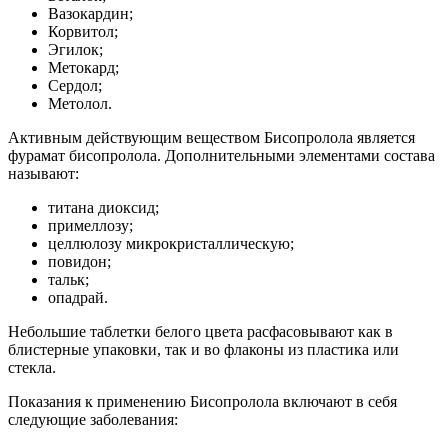
Вазокардин;
Корвитол;
Эгилок;
Метокард;
Сердол;
Метолол.
Активным действующим веществом Бисопролола является
фурамат бисопролола. Дополнительными элементами состава
называют:
титана диоксид;
примеллозу;
целлюлозу микрокристаллическую;
повидон;
тальк;
опадрай.
Небольшие таблетки белого цвета расфасовывают как в
блистерные упаковки, так и во флаконы из пластика или
стекла.
Показания к применению Бисопролола включают в себя
следующие заболевания: