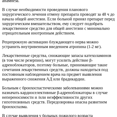
анамнеза.
В случае необходимости проведения планового
хирургического лечения отмену препарата проводят за 48 ч до
начала общей анестезии. Если больной принял препарат перед
хирургическим вмешательством, ему следует подобрать
лекарственное средство для общей анестезии с минимально
отрицательным инотропным действием.
Реципрокную активацию блуждающего нерва можно
устранить внутривенным введением атропина (1-2 мг).
Лекарственные средства, снижающие запасы катехоламинов
(в том числе резерпин), могут усилить действие β-
адреноблокаторов, поэтому больные, принимающие такие
сочетания лекарственных средств, должны находиться под
постоянным наблюдением врача на предмет выявления
выраженного снижения АД или брадикардии.
Больным с бронхоспастическими заболеваниями можно
назначать кардиоселективные β-адреноблокаторы в случае
непереносимости и /или неэффективности других
гипотензивных средств. Передозировка опасна развитием
бронхоспазма.
В случае выявления у больных пожилого возраста