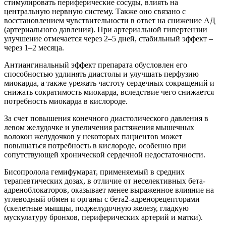
стимулировать периферические сосуды, влиять на
центральную нервную систему. Также оно связано с
восстановлением чувствительности в ответ на снижение АД
(артериального давления). При артериальной гипертензии
улучшение отмечается через 2–5 дней, стабильный эффект –
через 1–2 месяца.
Антиангинальный эффект препарата обусловлен его
способностью удлинять диастолы и улучшать перфузию
миокарда, а также урежать частоту сердечных сокращений и
снижать сократимость миокарда, вследствие чего снижается
потребность миокарда в кислороде.
За счет повышения конечного диастолического давления в
левом желудочке и увеличения растяжения мышечных
волокон желудочков у некоторых пациентов может
повышаться потребность в кислороде, особенно при
сопутствующей хронической сердечной недостаточности.
Бисопролола гемифумарат, применяемый в средних
терапевтических дозах, в отличие от неселективных бета-
адреноблокаторов, оказывает менее выраженное влияние на
углеводный обмен и органы с бета2-адренорецепторами
(скелетные мышцы, поджелудочную железу, гладкую
мускулатуру бронхов, периферических артерий и матки).