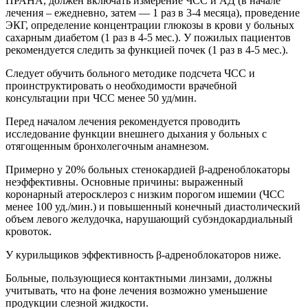
ПРАНА, должен включать измерение ЧСС и АД (в начале
лечения – ежедневно, затем — 1 раз в 3-4 месяца), проведение
ЭКГ, определение концентрации глюкозы в крови у больных
сахарным диабетом (1 раз в 4-5 мес.). У пожилых пациентов
рекомендуется следить за функцией почек (1 раз в 4-5 мес.).
Следует обучить больного методике подсчета ЧСС и
проинструктировать о необходимости врачебной
консультации при ЧСС менее 50 уд/мин.
Перед началом лечения рекомендуется проводить
исследование функции внешнего дыхания у больных с
отягощенным бронхолегочным анамнезом.
Примерно у 20% больных стенокардией β-адреноблокаторы
неэффективны. Основные причины: выраженный
коронарный атеросклероз с низким порогом ишемии (ЧСС
менее 100 уд./мин.) и повышенный конечный диастолический
объем левого желудочка, нарушающий субэндокардиальный
кровоток.
У курильщиков эффективность β-адреноблокаторов ниже.
Больные, пользующиеся контактными линзами, должны
учитывать, что на фоне лечения возможно уменьшение
продукции слезной жидкости.