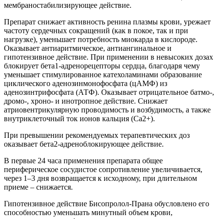
мембраностабилизирующее действие.
Препарат снижает активность ренина плазмы крови, урежает
частоту сердечных сокращений (как в покое, так и при
нагрузке), уменьшает потребность миокарда в кислороде.
Оказывает антиаритмическое, антиангинальное и
гипотензивное действие. При применении в невысоких дозах
блокирует бета1-адренорецепторы сердца, благодаря чему
уменьшает стимулированное катехоламинами образование
циклического аденозинмонофосфата (цАМФ) из
аденозинтрифосфата (АТФ). Оказывает отрицательное батмо-,
дромо-, хроно- и инотропное действие. Снижает
атриовентрикулярную проводимость и возбудимость, а также
внутриклеточный ток ионов кальция (Са2+).
При превышении рекомендуемых терапевтических доз
оказывает бета2-адреноблокирующее действие.
В первые 24 часа применения препарата общее
периферическое сосудистое сопротивление увеличивается,
через 1–3 дня возвращается к исходному, при длительном
приеме – снижается.
Гипотензивное действие Бисопролол-Прана обусловлено его
способностью уменьшать минутный объем крови,