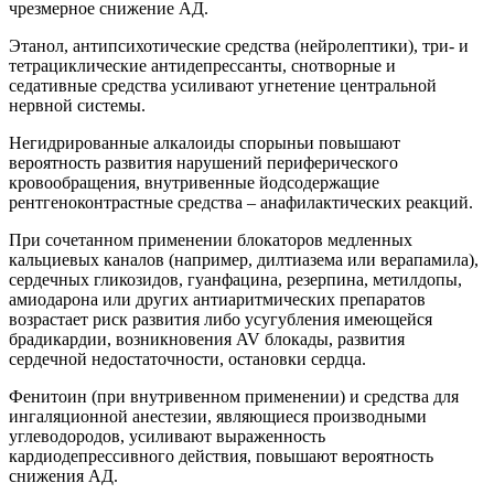
чрезмерное снижение АД.
Этанол, антипсихотические средства (нейролептики), три- и
тетрациклические антидепрессанты, снотворные и
седативные средства усиливают угнетение центральной
нервной системы.
Негидрированные алкалоиды спорыньи повышают
вероятность развития нарушений периферического
кровообращения, внутривенные йодсодержащие
рентгеноконтрастные средства – анафилактических реакций.
При сочетанном применении блокаторов медленных
кальциевых каналов (например, дилтиазема или верапамила),
сердечных гликозидов, гуанфацина, резерпина, метилдопы,
амиодарона или других антиаритмических препаратов
возрастает риск развития либо усугубления имеющейся
брадикардии, возникновения AV блокады, развития
сердечной недостаточности, остановки сердца.
Фенитоин (при внутривенном применении) и средства для
ингаляционной анестезии, являющиеся производными
углеводородов, усиливают выраженность
кардиодепрессивного действия, повышают вероятность
снижения АД.