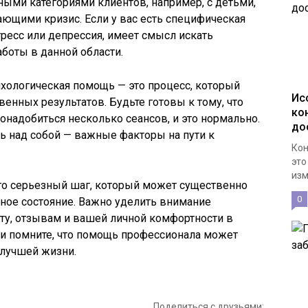
ыми категориями клиентов, например, с детьми,
ющими кризис. Если у вас есть специфическая
тресс или депрессия, имеет смысл искать
аботы в данной области.
сихологическая помощь — это процесс, который
Ис
енных результатов. Будьте готовы к тому, что
ко
надобиться несколько сеансов, и это нормально.
до
ть над собой — важные факторы на пути к
Кон
это
изм
это серьезный шаг, который может существенно
0
ное состояние. Важно уделить внимание
ту, отзывам и вашей личной комфортности в
 и помните, что помощь профессионала может
 лучшей жизни.
Поделиться с друзьями: