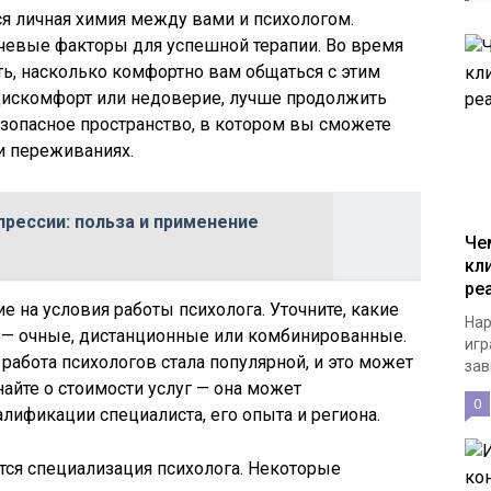
я личная химия между вами и психологом.
евые факторы для успешной терапии. Во время
ть, насколько комфортно вам общаться с этим
 дискомфорт или недоверие, лучше продолжить
езопасное пространство, в котором вы сможете
 и переживаниях.
прессии: польза и применение
Че
кл
ре
е на условия работы психолога. Уточните, какие
Нар
 — очные, дистанционные или комбинированные.
игр
работа психологов стала популярной, и это может
зав
айте о стоимости услуг — она может
0
лификации специалиста, его опыта и региона.
ся специализация психолога. Некоторые