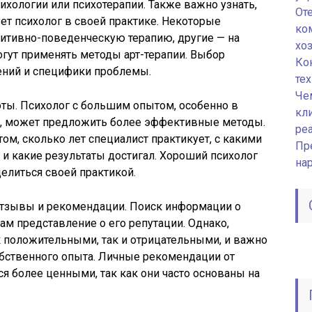
ихологии или психотерапии. Также важно узнать,
От
ет психолог в своей практике. Некоторые
ко
нитивно-поведенческую терапию, другие — на
хо
огут применять методы арт-терапии. Выбор
Ко
ений и специфики проблемы.
те
Че
ты. Психолог с большим опытом, особенно в
кл
и, может предложить более эффективные методы.
ре
том, сколько лет специалист практикует, с какими
Пр
 и какие результаты достигал. Хороший психолог
на
делиться своей практикой.
 отзывы и рекомендации. Поиск информации о
ам представление о его репутации. Однако,
к положительными, так и отрицательными, и важно
обственного опыта. Личные рекомендации от
я более ценными, так как они часто основаны на