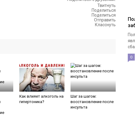
Твитнуть
Поделиться
Поделиться
По
Отправить
Класснуть
за
Пол
явл
сба
0
Как влияет алкоголь на
Шаг за шагом:
й
гипертоника?
восстановление после
инсульта
ие