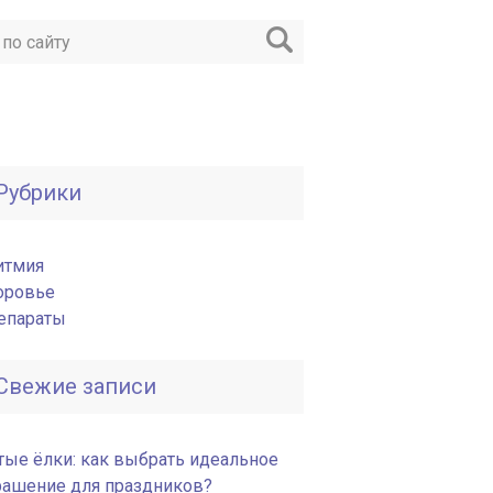
Рубрики
итмия
оровье
епараты
Свежие записи
тые ёлки: как выбрать идеальное
рашение для праздников?