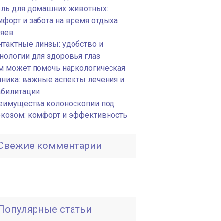
ель для домашних животных:
мфорт и забота на время отдыха
зяев
нтактные линзы: удобство и
хнологии для здоровья глаз
м может помочь наркологическая
иника: важные аспекты лечения и
абилитации
еимущества колоноскопии под
ркозом: комфорт и эффективность
Свежие комментарии
Популярные статьи