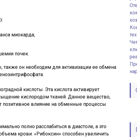
От
ко
ю:
хо
Ко
анса миокарда;
те
Че
кл
емии почек.
ре
Пр
, также он необходим для активизации ее обмена
на
денозинтрифосфата.
градной кислоты. Эта кислота активирует
асыщение кислородом тканей. Данное вещество,
ет позитивное влияние на обменные процессы
мально полно расслабиться в диастоле, а это
объема крови. «Рибоксин» способен увеличить