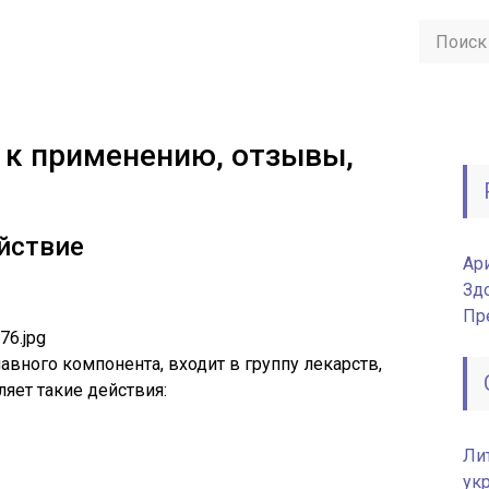
 к применению, отзывы,
йствие
Ар
Зд
Пр
авного компонента, входит в группу лекарств,
яет такие действия:
Ли
ук