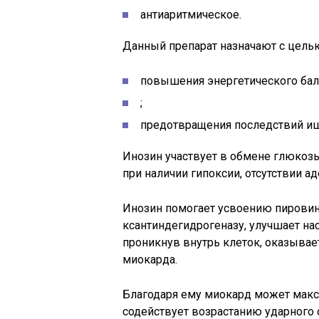
антиаритмическое.
Данный препарат назначают с цель
повышения энергетического бал
;
предотвращения последствий иш
Инозин участвует в обмене глюкозы
при наличии гипоксии, отсутствии а
Инозин помогает усвоению пировино
ксантиндегидрогеназу, улучшает н
проникнув внутрь клеток, оказыва
миокарда.
Благодаря ему миокард может макси
содействует возрастанию ударного 