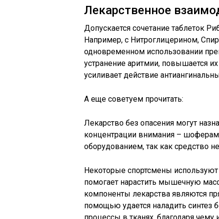
Лекарственное взаимо
Допускается сочетание таблеток Р
Например, с Нитроглицерином, Спи
одновременном использовании преп
устранение аритмии, повышается их
усиливает действие антиангинальн
А еще советуем прочитать:
Лекарство без опасения могут назн
концентрации внимания – шоферам,
оборудованием, так как средство н
Некоторые спортсмены используют 
помогает нарастить мышечную массу
компоненты лекарства являются пр
помощью удается наладить синтез б
процессы в тканях, благодаря чему