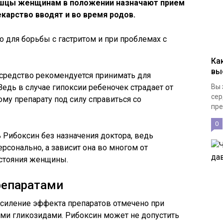
шцы женщинам в положении назначают прием
екарство вводят и во время родов.
о для борьбы с гастритом и при проблемах с
Ка
вы
 средство рекомендуется принимать для
едь в случае гипоксии ребеночек страдает от
Вы 
сер
ому препарату под силу справиться со
пре
0
Рибоксин без назначения доктора, ведь
рсонально, а зависит она во многом от
остояния женщины.
репаратами
силение эффекта препаратов отмечено при
ми гликозидами. Рибоксин может не допустить