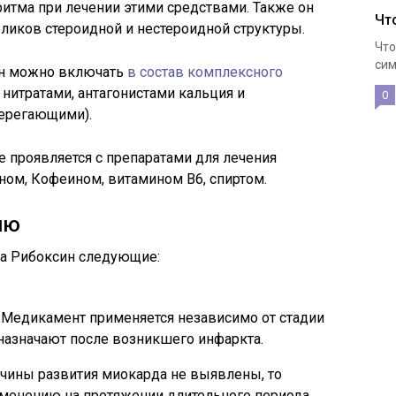
ритма при лечении этими средствами. Также он
Чт
ликов стероидной и нестероидной структуры.
Что
сим
ин можно включать
в состав комплексного
 нитратами, антагонистами кальция и
0
берегающими).
 проявляется с препаратами для лечения
ном, Кофеином, витамином В6, спиртом.
ию
а Рибоксин следующие:
 Медикамент применяется независимо от стадии
 назначают после возникшего инфаркта.
чины развития миокарда не выявлены, то
именению на протяжении длительного периода.