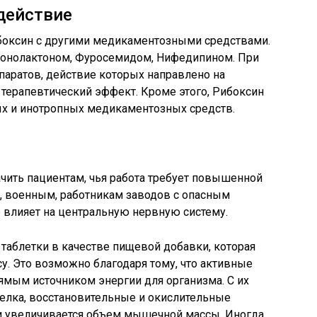
действие
ибоксин с другими медикаментозными средствами.
ронолактоном, Фуросемидом, Нифедипином. При
аратов, действие которых направлено на
 терапевтический эффект. Кроме этого, Рибоксин
ых и инотропных медикаментозных средств.
ачить пациентам, чья работа требует повышенной
 военным, работникам заводов с опасным
е влияет на центральную нервную систему.
таблетки в качестве пищевой добавки, которая
. Это возможно благодаря тому, что активные
ямым источником энергии для организма. С их
елка, восстановительные и окислительные
 и увеличивается объем мышечной массы. Иногда