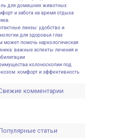
ель для домашних животных:
мфорт и забота на время отдыха
зяев
нтактные линзы: удобство и
хнологии для здоровья глаз
м может помочь наркологическая
иника: важные аспекты лечения и
абилитации
еимущества колоноскопии под
ркозом: комфорт и эффективность
Свежие комментарии
Популярные статьи