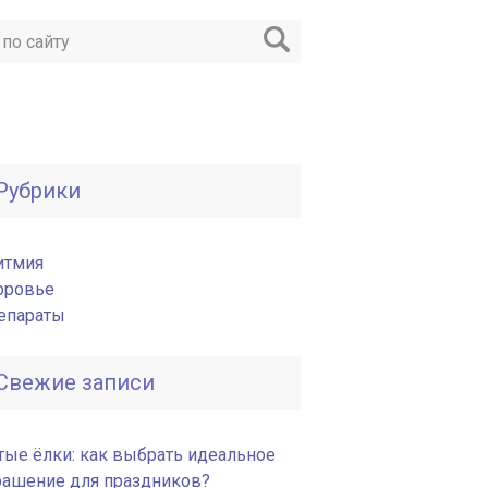
Рубрики
итмия
оровье
епараты
Свежие записи
тые ёлки: как выбрать идеальное
рашение для праздников?