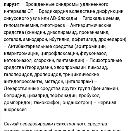
пируэт
: – Врожденные синдромы удлиненного
интервала QT – Брадикардия вследствие дисфункции
синусового узла или АВ-блокады – Гипокальциемия,
гипомагниемия, гипотиреоз – Антиаритмические
средства (хинидин, дизопирамид, прокаинамид,
соталол, амиодарон, ибутилид, дофетилид, дронедарон)
– Антибактериальные средства (эритромицин,
кларитромицин, ципрофлоксацин, флуконазол,
кетоконазол, хлорохин, пентамидин) – Психотропные
средства (тиоридазин, хлорпромазин, пимозид,
галоперидол, дроперидол, трициклические
антидепрессанты, метадон, циталопрам) –
Лекарственные средства других групп (фениламин,
бепридил, цизаприд, терфенадин, пробукол,
домперидон, тамоксифен, ондансетрон) – Нервная
анорексия
Случай передозировки психотропного средства
амисульприд, ставшей причиной удлинения интервала