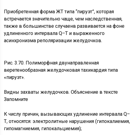
Приобретенная форма ЖТ типа “пируэт”, которая
встречается значительно чаще, чем наследственная,
также в большинстве случаенв развивается на фоне
удлиненного интервала Q–Т и выраженного
асинхронизма реполяризации желудочков.
Рис. 3.70. Полиморфная двунаправленная
веретенообразная желудочковая тахикардия типа
«пируэт».
Видны захваты желудочков. Объяснение в тексте
Запомните
К числу причин, вызывающих удлинение интервала Q–
Т, относятся: электролитные нарушения (гипокалиемия,
гипомагниемия, гипокальциемия);