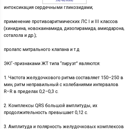
интоксикация сердечными гликозидами;
применение противоаритмических ЛС I и III классов
(хинидина, новокаинамида, дизопирамида, амиодарона,
соталола и др.);
пролапс митрального клапана и т.д
ЭКГ-признаками ЖТ типа “пируэт” являются:
1. Частота желудочкового ритма составляет 150–250 в
мин, ритм неправильный с колебаниями интервалов
R–R в пределах 0,2–0,3 с.
2. Комплексы QRS большой амплитуды, их
продолжительность превышает 0,12 с.
3. Амплитуда и полярность желудочковых комплексов