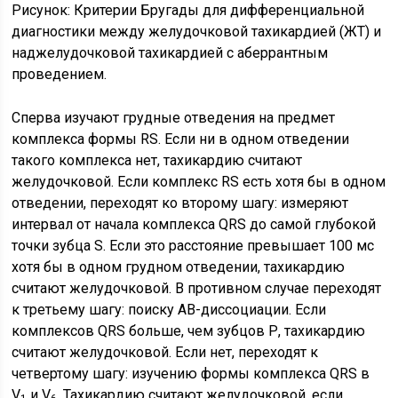
Рисунок: Критерии Бругады для дифференциальной
диагностики между желудочковой тахикардией (ЖТ) и
наджелудочковой тахикардией с аберрантным
проведением.
Сперва изучают грудные отведения на предмет
комплекса формы RS. Если ни в одном отведении
такого комплекса нет, тахикардию считают
желудочковой. Если комплекс RS есть хотя бы в одном
отведении, переходят ко второму шагу: измеряют
интервал от начала комплекса QRS до самой глубокой
точки зубца S. Если это расстояние превышает 100 мс
хотя бы в одном грудном отведении, тахикардию
считают желудочковой. В противном случае переходят
к третьему шагу: поиску АВ-диссоциации. Если
комплексов QRS больше, чем зубцов Р, тахикардию
считают желудочковой. Если нет, переходят к
четвертому шагу: изучению формы комплекса QRS в
V
и V
. Тахикардию считают желудочковой, если