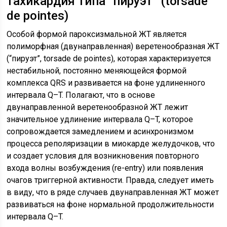
тахикардия типа “пируэт” (torsade
de pointes)
Особой формой пароксизмальной ЖТ является
полиморфная (двунаправленная) веретенообразная ЖТ
(“пируэт”, torsade de pointes), которая характеризуется
нестабильной, постоянно меняющейся формой
комплекса QRS и развивается на фоне удлиненного
интервала Q–T. Полагают, что в основе
двунаправленной веретенообразной ЖТ лежит
значительное удлинение интервала Q–T, которое
сопровождается замедлением и асинхронизмом
процесса реполяризации в миокарде желудочков, что
и создает условия для возникновения повторного
входа волны возбуждения (re-entry) или появления
очагов триггерной активности. Правда, следует иметь
в виду, что в ряде случаев двунаправленная ЖТ может
развиваться на фоне нормальной продолжительности
интервала Q–T.