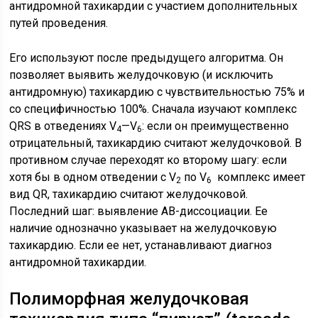
антидромной тахикардии с участием дополнительных
путей проведения.
Его используют после предыдущего алгоритма. Он
позволяет выявить желудочковую (и исключить
антидромную) тахикардию с чувствительностью 75% и
со специфичностью 100%. Сначала изучают комплекс
QRS в отведениях V
—V
: если он преимущественно
4
6
отрицательный, тахикардию считают желудочковой. В
противном случае переходят ко второму шагу: если
хотя бы в одном отведении с V
по V
комплекс имеет
2
6
вид QR, тахикардию считают желудочковой.
Последний шаг: выявление АВ-диссоциации. Ее
наличие однозначно указывает на желудочковую
тахикардию. Если ее нет, устанавливают диагноз
антидромной тахикардии.
Полиморфная желудочковая