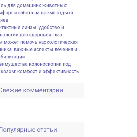
ель для домашних животных:
мфорт и забота на время отдыха
зяев
нтактные линзы: удобство и
хнологии для здоровья глаз
м может помочь наркологическая
иника: важные аспекты лечения и
абилитации
еимущества колоноскопии под
ркозом: комфорт и эффективность
Свежие комментарии
Популярные статьи